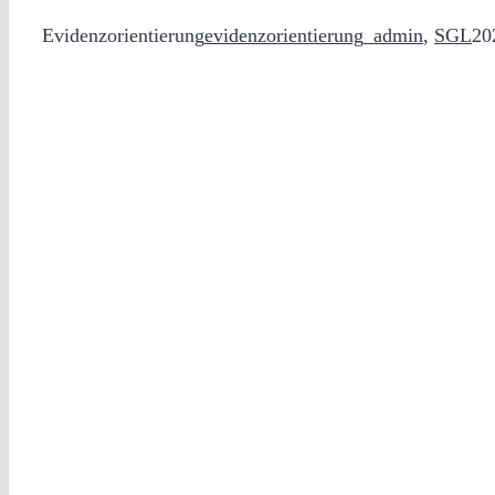
Evidenzorientierung
evidenzorientierung_admin
,
SGL
20