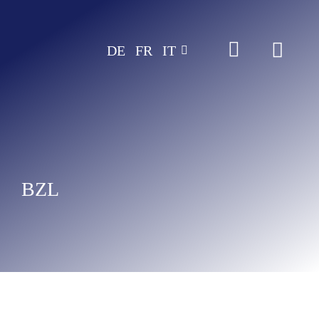
Zum
Inhalt
DE
FR
IT
springen
BZL