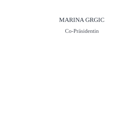
MARINA GRGIC
Co-Präsidentin
rolf.bossart@phsg.ch
+41 77 442 27 38
Gesellschaftswissenschaftliche Bildung (IGB)
Leiter Institut für
Pädagogische Hochschule St. Gallen