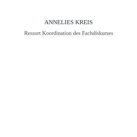
ANNELIES KREIS
Ressort Koordination des Fachdiskurses
info@sgl-online.ch
+41 76 455 13 30
Postfach, 8027 Zürich
SGL Geschäftsstelle