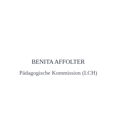
BENITA AFFOLTER
Pädagogische Kommission (LCH)
christelle.hayoz@edufr.ch
+41 26 305 71 73
/ Direktionsratsmitglied
/ Grundausbildungsleiterin Primarstufe
Assoziierte Professorin PH