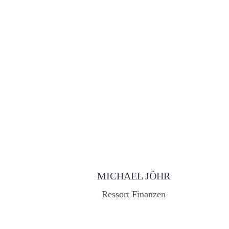
michael.joehr@ehb.swiss
+41 58 458 27 35
und Dozent
Leiter Zertifikatsstudiengang Berufsmaturität
EHB
Eidgenössische Hochschule für Berufsbildung
MICHAEL JÖHR
Ressort Finanzen