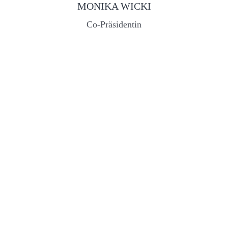
MONIKA WICKI
Co-Präsidentin
daniela.freisler@phvsh.ch
Gastprofessorin
Pädagogische Hochschule Wallis