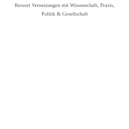
Ressort Vernetzungen mit Wissenschaft, Praxis,
Politik & Gesellschaft
annelies.kreis@phlu.ch
+41
41 203 01 31
Leiterin Studiengang Sekundarstufe I
Pädagogische Hochschule Luzern