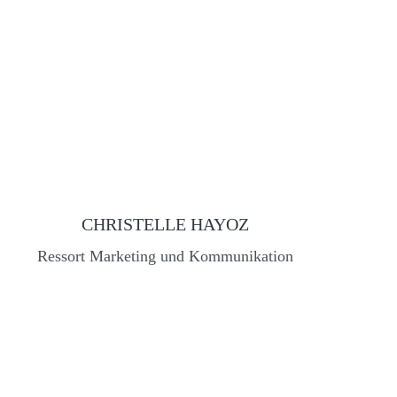
FR)
Pädagogische Hochschule Freiburg (HEP|PH
Haute Ecole pédagogique Fribourg |
CHRISTELLE HAYOZ
Ressort Marketing und Kommunikation