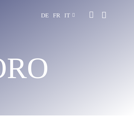
DE
FR
IT
ORO