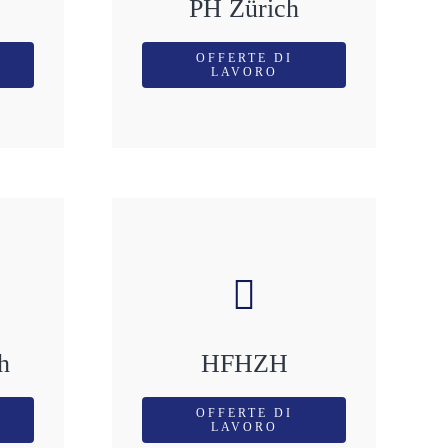
PH Zürich
OFFERTE DI
LAVORO
h
HFHZH
OFFERTE DI
LAVORO