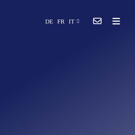
Zum
Inhalt
DE
FR
IT
springen