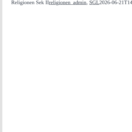
Religionen Sek II
religionen_admin
,
SGL
2026-06-21T14