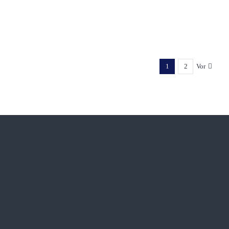
MEHR ERFAHREN
1
2
Vor