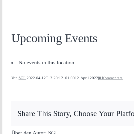
Upcoming Events
No events in this location
Von
SGL
|
2022-04-12T12:20:12+01:00
12. April 2022
|
0 Kommentare
Share This Story, Choose Your Platf
Über den Autor:
SGL