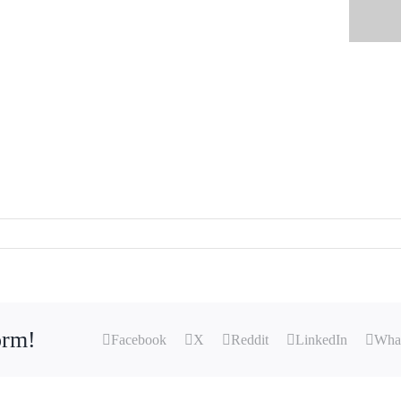
orm!
Facebook
X
Reddit
LinkedIn
Wha