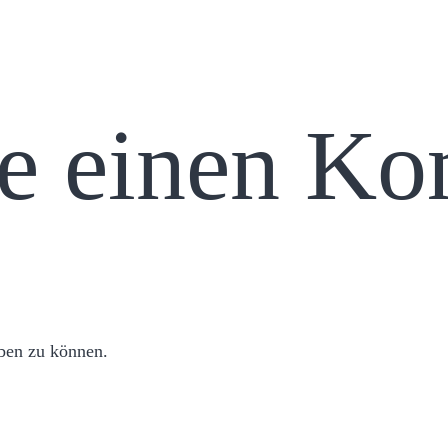
se einen K
ben zu können.