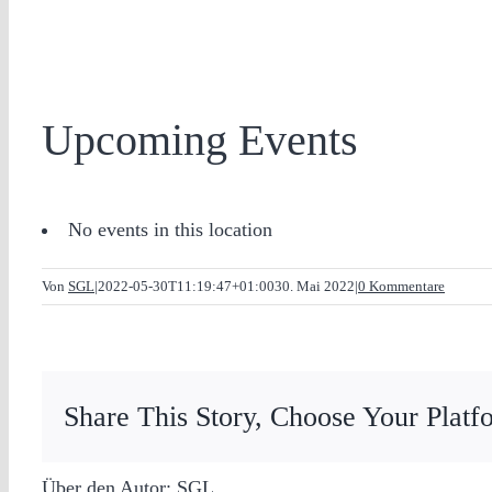
Upcoming Events
No events in this location
Von
SGL
|
2022-05-30T11:19:47+01:00
30. Mai 2022
|
0 Kommentare
Share This Story, Choose Your Platf
Über den Autor:
SGL