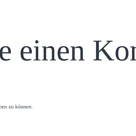
se einen K
ben zu können.