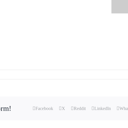
orm!
Facebook
X
Reddit
LinkedIn
Wha