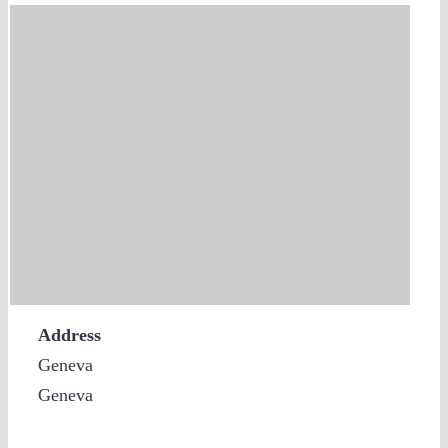
Address
Geneva
Geneva