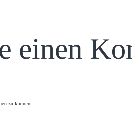
se einen K
ben zu können.