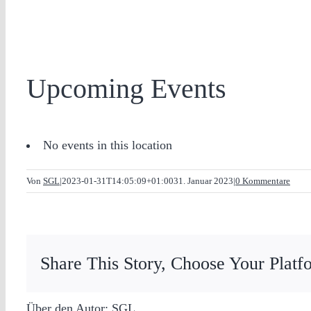
Upcoming Events
No events in this location
Von
SGL
|
2023-01-31T14:05:09+01:00
31. Januar 2023
|
0 Kommentare
Share This Story, Choose Your Platf
Über den Autor:
SGL