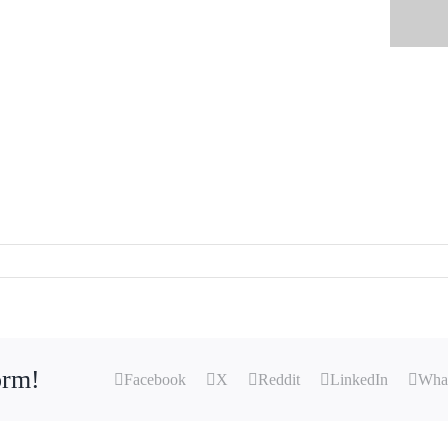
orm!
Facebook
X
Reddit
LinkedIn
Wha