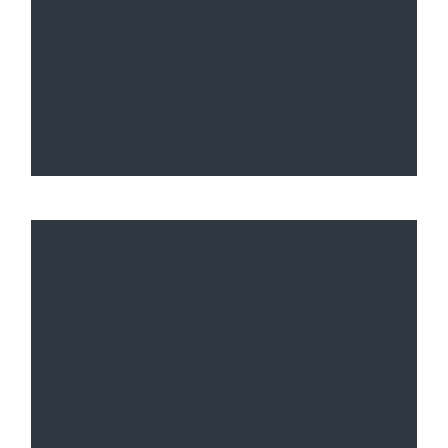
By
SGL
|
17 Novembre 2023
|
Aktuelles
Prolungamento fino al 7 gennaio 2024 Con il
titolo “Le
. . .
Read More
0
Konstituierende Sitzung
By
SGL
|
6 Aprile 2023
|
formazione Continua
Die konstituierende Sitzung findet am 7. Juni
2023, 9-11 Uhr
. . .
Read More
0