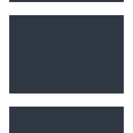
25. März 2022, Tagung und
Mitgliederversammlung
By
SGL
|
3 Novembre 2021
|
Aktuelles
,
Featured
Traum: PH-Dozent*in / Rêve : Prof à là HEP
. . .
Read More
0
Weiterentwicklung der
Qualifikation von