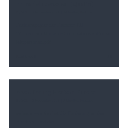
Primarlehrpersonen (QuaPri)
By
SGL
|
3 Novembre 2021
|
Aktuelles
,
Featured
Positionspapier der Kammer PH
WeiterentwicklungderQualifikationvonPrimar
lehrpersonen.pdf
Read More
0
Assoziierung Horizon Europe
By
SGL
|
3 Novembre 2021
|
Aktuelles
,
Featured
swissuniversities hat die Forderung an den
Bundesrat und das
. . .