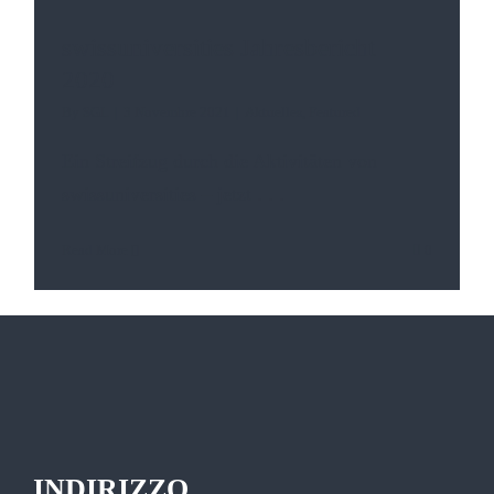
swissuniversities Jahresbericht
2020
By
SGL
|
3 Novembre 2021
|
Aktuelles
,
Featured
Ein Streifzug durch die Aktivitäten von
swissuniversities – jetzt
. . .
Read More
0
INDIRIZZO