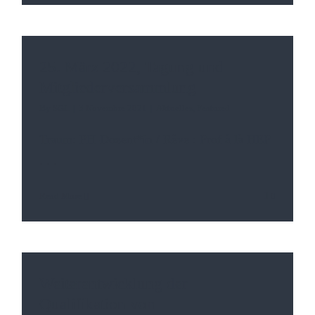
25. März 2022, Tagung und
Mitgliederversammlung
By
SGL
|
3 Novembre 2021
|
Aktuelles
,
Featured
Traum: PH-Dozent*in / Rêve : Prof à là HEP
. . .
Read More
0
Weiterentwicklung der
Qualifikation von