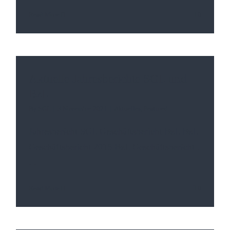
Read More
0
Aktuelle Jahresberichte SGL und
BzL
By
SGL
|
3 Novembre 2021
|
Aktuelles
,
Featured
Jahresbericht SGL Geschäftsbericht BzL BzL
Geschäftsbericht 2015 BzL Geschäftsbericht
.
. .
Read More
0