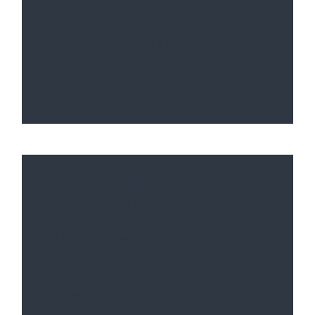
By
SGL
|
17 Novembre 2023
|
Aktuelles
Prolungamento fino al 7 gennaio 2024 Con il
titolo “Le
. . .
Read More
0
Konstituierende Sitzung
By
SGL
|
6 Aprile 2023
|
formazione Continua
Die konstituierende Sitzung findet am 7. Juni
2023, 9-11 Uhr
. . .
Read More
0