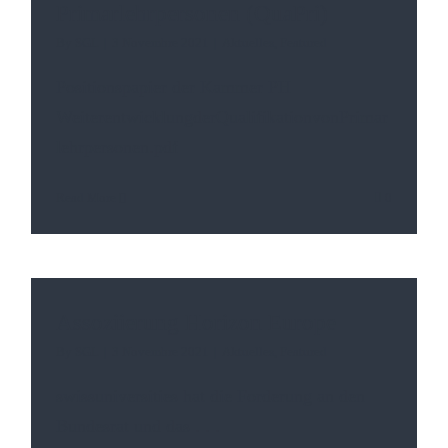
Primarlehrpersonen (QuaPri)
By
SGL
|
3 Novembre 2021
|
Aktuelles
,
Featured
Positionspapier der Kammer PH
WeiterentwicklungderQualifikationvonPrimar
lehrpersonen.pdf
Read More
0
Assoziierung Horizon Europe
By
SGL
|
3 Novembre 2021
|
Aktuelles
,
Featured
swissuniversities hat die Forderung an den
Bundesrat und das
. . .