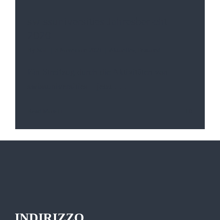
swissuniversities Jahresbericht
2020
By
SGL
|
3 Novembre 2021
|
Aktuelles
,
Featured
Ein Streifzug durch die Aktivitäten von
swissuniversities – jetzt
. . .
Read More
0
INDIRIZZO