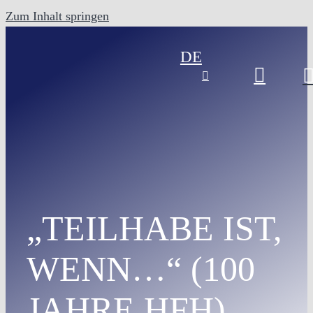
Zum Inhalt springen
DE
„TEILHABE IST,
WENN…“ (100
JAHRE HFH)