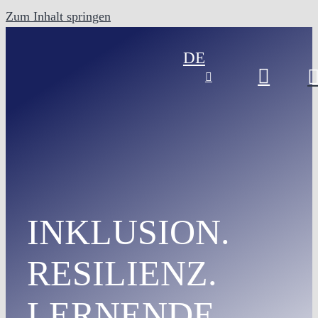
Zum Inhalt springen
DE
INKLUSION.
RESILIENZ.
LERNENDE