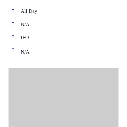
All Day
N/A
IFO