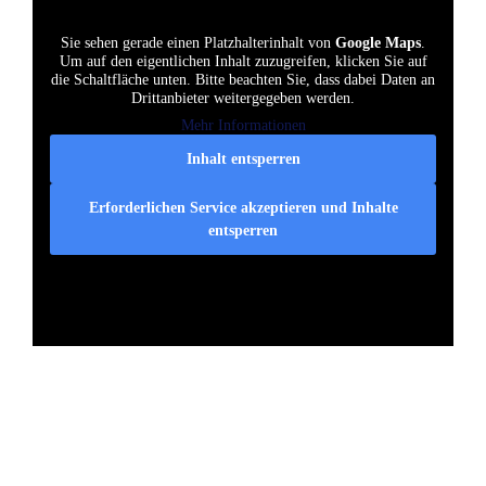
Sie sehen gerade einen Platzhalterinhalt von
Google Maps
.
Um auf den eigentlichen Inhalt zuzugreifen, klicken Sie auf
die Schaltfläche unten. Bitte beachten Sie, dass dabei Daten an
Drittanbieter weitergegeben werden.
Mehr Informationen
Inhalt entsperren
Erforderlichen Service akzeptieren und Inhalte
entsperren
Pdf download