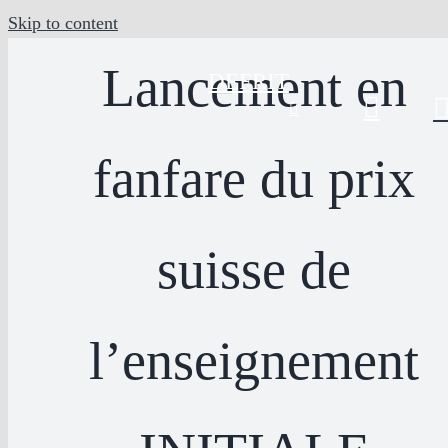
Skip to content
Lancement en
DE
FR
IT
fanfare du prix
suisse de
l’enseignement