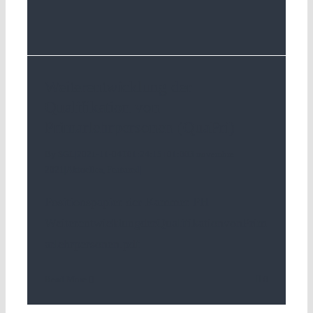
Weiterentwicklung der
Qualifikation von
Primarlehrpersonen (QuaPri)
By
SGL
|
2021-11-04T01:24:15+01:00
3 novembre
2021
|
Aktuelles
,
Featured
|
Positionspapier der Kammer PH
WeiterentwicklungderQualifikationvonPrim
arlehrpersonen.pdf
Read More
0