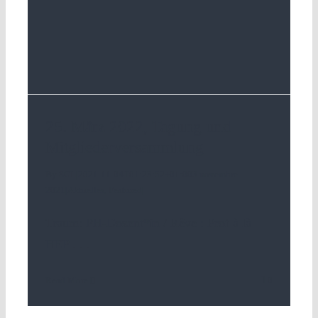
25. März 2022, Tagung und
Mitgliederversammlung
By
SGL
|
2021-11-04T01:23:52+01:00
3 novembre
2021
|
Aktuelles
,
Featured
|
Traum: PH-Dozent*in / Rêve : Prof à là
HEP
. . .
Read More
0