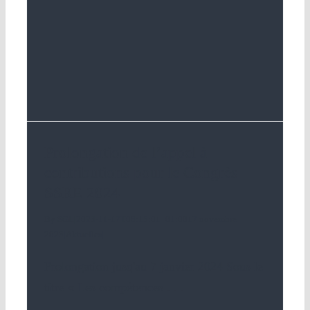
Prolongation de l’appel à
contributions pour le Congrès
SSRE 2024
By
SGL
|
2023-11-17T08:15:01+01:00
17 novembre
2023
|
Aktuelles
|
Prolongation jusq'au 7 janvier 2024 Sous le
titre « Les compétences
. . .