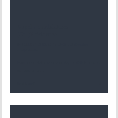
Appel à candidatures
(Co-)Présidence
By
SGL
|
2024-12-03T10:48:13+01:00
3 décembre
2024
|
Aktuelles
|
Pour compléter son comité, la SSFE met au
concours le
. . .
Read More
0