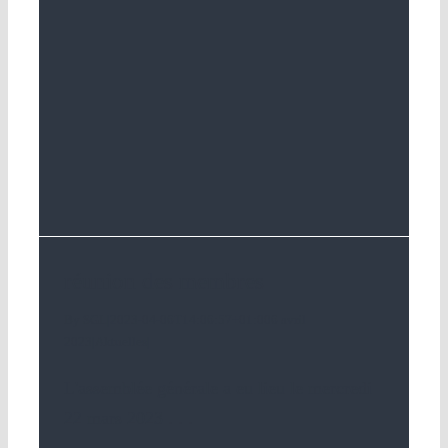
réunion des membres
By
SGL
|
2023-04-06T14:06:57+01:00
6 avril
2023
|
Aktuelles
|
L'assemblée générale a eu lieu le mercredi
22 mars 2023
. . .