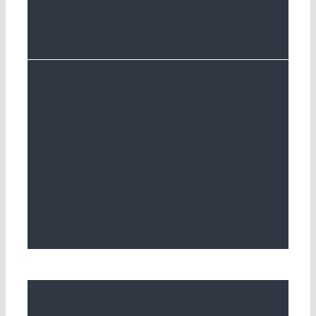
Assoziierung Horizon Europe
By
SGL
|
2021-11-04T01:24:22+01:00
3 novembre
2021
|
Aktuelles
,
Featured
|
swissuniversities hat die Forderung an den
Bundesrat und das
. . .
Read More
0