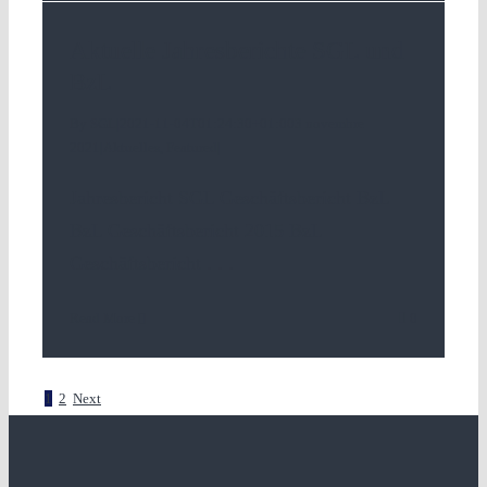
Aktuelle Jahresberichte SGL und
BzL
By
SGL
|
2021-11-04T01:24:30+01:00
3 novembre
2021
|
Aktuelles
,
Featured
|
Jahresbericht SGL Geschäftsbericht BzL
BzL Geschäftsbericht 2015 BzL
Geschäftsbericht
. . .
Read More
0
1
2
Next