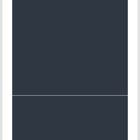
Congrès SSRF-SSFE 2025:
inscription
By
SGL
|
2025-02-05T13:26:18+01:00
5 février
2025
|
Aktuelles
|