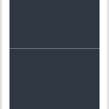
Lancement en fanfare du prix
suisse de l’enseignement
INITIALE
By
SGL
|
2025-04-04T14:03:59+01:00
4 avril
2025
|
Aktuelles
,
L’attention à l’école et en formation
|
Lors de l'assemblée générale de la Société
suisse pour la
. . .