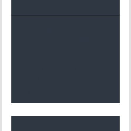
Communiqué de la SSFE
By
SGL
|
2022-07-01T06:20:58+01:00
1 juillet
2022
|
Aktuelles
|
Des enseignants professionnellement
formés sont essentiels pour une bonne
éducation
. . .
Read More
0