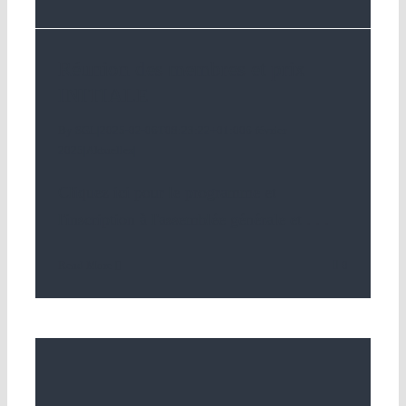
Réunion des membres et prix
INITIALE
By
SGL
|
2025-02-06T08:23:22+01:00
6 février
2025
|
Aktuelles
|
Cliquez ici pour le programme et
l'inscription à l'assemblée générale et
. . .
Read More
0