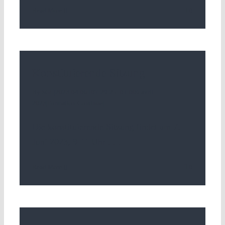
Read More
0
Konstituierende Sitzung
By
SGL
|
2023-04-06T07:29:25+01:00
6 avril
2023
|
Formation Continue
|
Die konstituierende Sitzung findet am 7.
Juni 2023, 9-11 Uhr
. . .
Read More
0