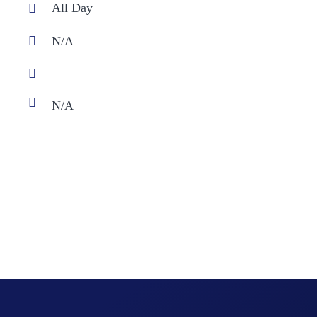
All Day
N/A